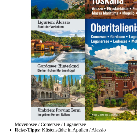
Zum Anfang der Bildergalerie springen
Lust auf Italien 2023/3
Artikel vergriffen
7,50 €
inkl. MwSt.
Lust auf Italien 3/2023
Beschreibung
Toskana:
Siena / Etruskerküste/ Maremma
Florenz/ Mugello / Arezzo
Oberitalienische Seen:
Gardasee / Ledrosee
Movenosee / Comersee / Luganersee
Reise-Tipps:
Küstenstädte in Apulien / Alassio