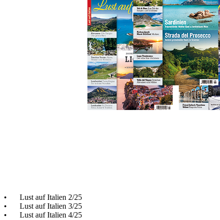
Zum Anfang der Bildergalerie springen
Aktionspaket LaI 2025 -
Bundle
Sofort lieferbar
26,90 €
inkl. MwSt.
Menge
Zum Warenkorb hinzufügen
Lust auf Italien Jahrgang 2025
•
Lust auf Italien 1/25
•
Lust auf Italien 2/25
•
Lust auf Italien 3/25
•
Lust auf Italien 4/25