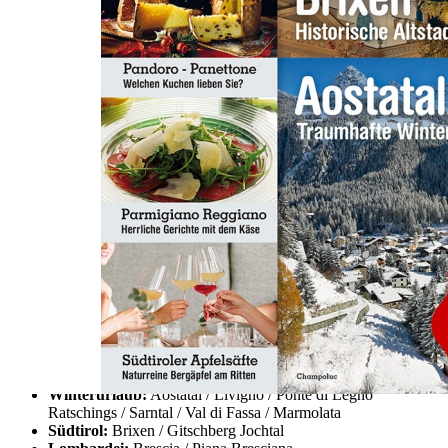
Zum Anfang der Bildergalerie springen
Lust auf Italien 2022/5
Sofort lieferbar
4,50 €
inkl. MwSt.
Menge
Zum Warenkorb hinzufügen
Lust auf Italien 5/2022
Beschreibung
Winterurlaub:
Aostatal / Livigno / Ponte di Legno
Ratschings / Sarntal / Val di Fassa / Marmolata
Südtirol:
Brixen / Gitschberg Jochtal