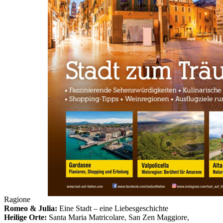
Zum Anfang der Bildergalerie springen
City-Guide Verona
Sofort lieferbar
10,50 €
inkl. MwSt.
Menge
Zum Warenkorb hinzufügen
Verona
Sightseeing:
Stadt der Liebe, Kultur & Genuss
Römische Spuren:
Arena di Verona, Teatro Romano, Stadtmauer
Mittelalter:
Piazza delle Erbe, Castelvecchio, Palazzo della
Ragione
Romeo & Julia:
Eine Stadt – eine Liebesgeschichte
Heilige Orte:
Santa Maria Matricolare, San Zen Maggiore,